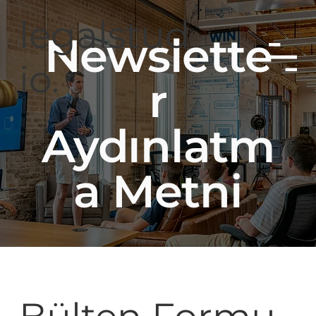
legalstud
Newslette
io.
r
Aydınlatm
a Metni