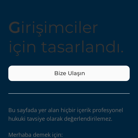
G
irişimciler
için tasarlandı.
Bize Ulaşın
Bu sayfada yer alan hiçbir içerik profesyonel
hukuki tavsiye olarak değerlendirilemez.
Merhaba demek için: