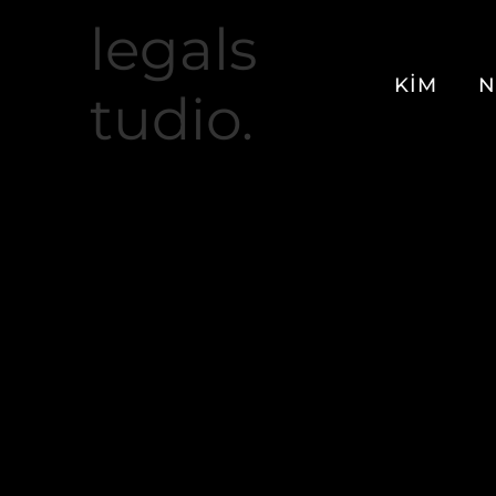
legals
KİM
N
tudio.