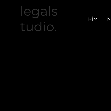
legals
KİM
N
tudio.