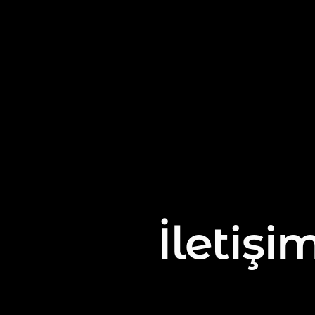
İ
letişi