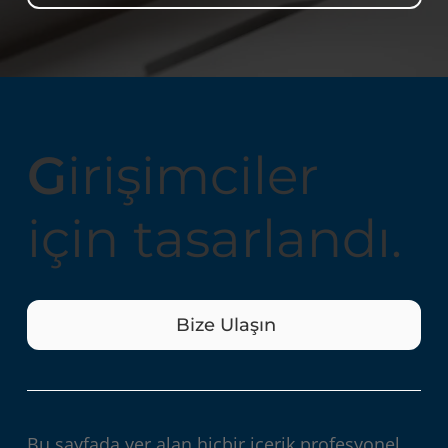
G
irişimciler
için tasarlandı.
Bize Ulaşın
Bu sayfada yer alan hiçbir içerik profesyonel