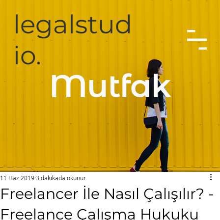
legalstud
io.
Mutfak
11 Haz 2019
3 dakikada okunur
Freelancer İle Nasıl Çalışılır? -
Freelance Çalışma Hukuku