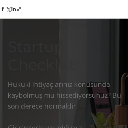
Startup
Checklist
Hukuki ihtiyaçlarınız konusunda
kaybolmuş mu hissediyorsunuz? Bu
son derece normaldir.
Girişimlerle yaşadığımız