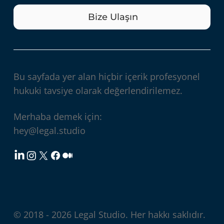
Bize Ulaşın
Bu sayfada yer alan hiçbir içerik profesyonel
hukuki tavsiye olarak değerlendirilemez.
Merhaba demek için:
hey@legal.studio
© 2018 - 2026 Legal Studio. Her hakkı saklıdır.