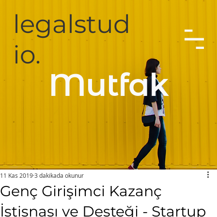
legalstud
io.
Mutfak
11 Kas 2019
3 dakikada okunur
Genç Girişimci Kazanç
İstisnası ve Desteği - Startup