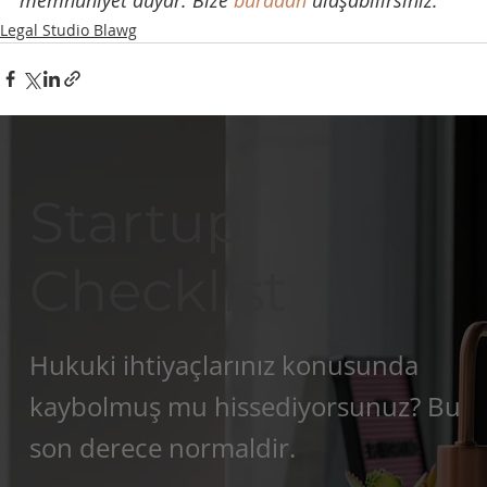
Legal Studio Blawg
Startup
Checklist
Hukuki ihtiyaçlarınız konusunda
kaybolmuş mu hissediyorsunuz? Bu
son derece normaldir.