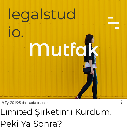
legalstud
io.
Mutfak
19 Eyl 2019
5 dakikada okunur
Limited Şirketimi Kurdum.
Peki Ya Sonra?