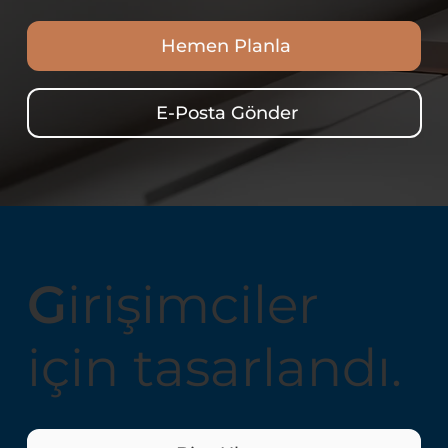
Hemen Planla
E-Posta Gönder
G
irişimciler
için tasarlandı.