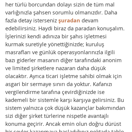
her türlü borcundan dolayı sizin de tüm mal 
varlığınızla şahsen sorumlu olmanızdır. Daha 
fazla detay isterseniz 
şuradan
 devam 
edebilirsiniz. Haydi biraz da paradan konuşalım. 
İşlerinizi kendi adınıza bir şahıs işletmesi 
kurmak suretiyle yönettiğinizde; kuruluş 
masrafları ve günlük operasyonlarınızla ilgili 
bazı giderler masanın diğer tarafındaki anonim 
ve limited şirketlere nazaran daha düşük 
olacaktır. Ayrıca ticari işletme sahibi olmak için 
asgari bir sermaye sınırı da yoktur. Kafanızı 
vergilendirme tarafına çevirdiğinizde ise 
kademeli bir sistemle karşı karşıya gelirsiniz. Bu 
sistem yalnızca çok düşük kazançlar bakımından 
sizi diğer şirket türlerine nispetle avantajlı 
konuma geçirir. Ancak emin olun doğru dürüst 
bir şeyler kazanmaya başladığınız noktada tablo 