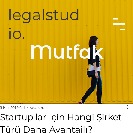
legalstud
io.
Mutfak
5 Haz 2019
6 dakikada okunur
Startup'lar İçin Hangi Şirket
Türü Daha Avantajlı?