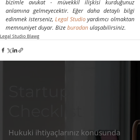
bizimle avukat - müvekkil ilişkisi kurduğunuz 
anlamına gelmeyecektir. Eğer daha detaylı bilgi 
edinmek isterseniz, 
Legal Studio
 yardımcı olmaktan 
memnuniyet duyar. Bize 
buradan
 ulaşabilirsiniz.
Legal Studio Blawg
Startup
Checklist
Hukuki ihtiyaçlarınız konusunda