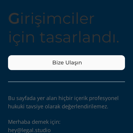
G
irişimciler
için tasarlandı.
Bize Ulaşın
Bu sayfada yer alan hiçbir içerik profesyonel
hukuki tavsiye olarak değerlendirilemez.
Merhaba demek için:
hey@legal.studio