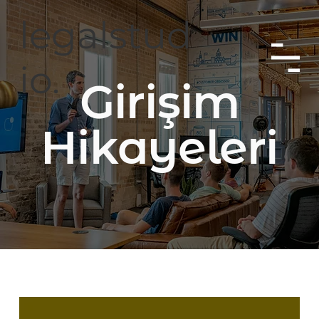
legalstud
io.
G
irişim
Hikayeleri