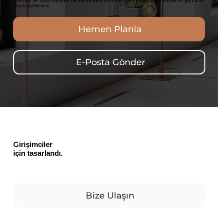
artırmak ve takip edilebilir bir yol haritası edinmek için hemen şimdi online bir görüşme
planlayabilirsiniz.
Hemen Planla
E-Posta Gönder
G
irişimciler
için tasarlandı.
Bize Ulaşın