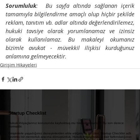
Sorumluluk
:  Bu sayfa altında sağlanan içerik 
tamamıyla bilgilendirme amaçlı olup hiçbir şekilde 
reklam, tanıtım vb. adlar altında değerlendirilemez, 
hukuki tavsiye olarak yorumlanamaz ve izinsiz 
olarak kullanılamaz. Bu makaleyi okumanız 
bizimle avukat - müvekkil ilişkisi kurduğunuz 
anlamına gelmeyecektir.
Girişim Hikayeleri
Startup Checklist
Hukuki ihtiyaçlarınız konusunda kaybolmuş mu hissediyorsunuz? Bu son derece
normaldir.
Girişimlerle yaşadığımız deneyimlerden elde ettiğimiz iç görüleri, Startup Checklist adlı
çevrimiçi bir mentorluk aracına dönüştürdük. Hukuki ihtiyaçlarınıza dair farkındalığınızı