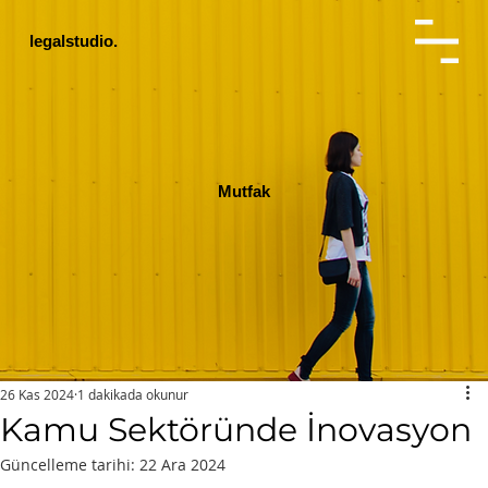
legalstudio.
Mutfak
26 Kas 2024
1 dakikada okunur
Kamu Sektöründe İnovasyon
Güncelleme tarihi:
22 Ara 2024