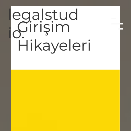
legalstud
Girişim
io.
Hikayeleri