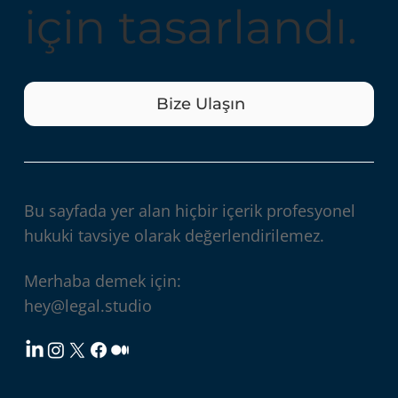
için tasarlandı.
Bize Ulaşın
Bu sayfada yer alan hiçbir içerik profesyonel
hukuki tavsiye olarak değerlendirilemez.
Merhaba demek için:
hey@legal.studio