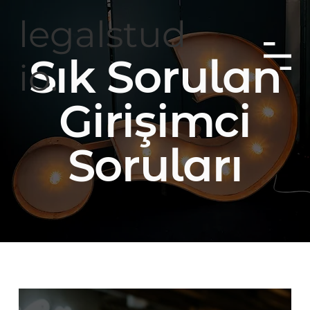
legalstud
Sık Sorulan
io.
G
irişimci
Soruları