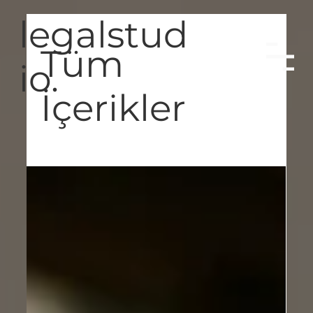
legalstud
Tüm
io.
İçerikler